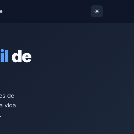
te
il
de
des de
a vida
.