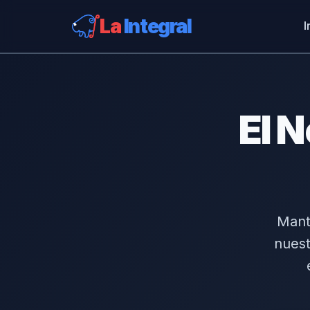
La
Integral
I
El N
Mante
nuest