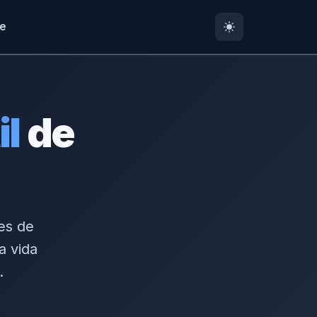
te
il
de
des de
a vida
.