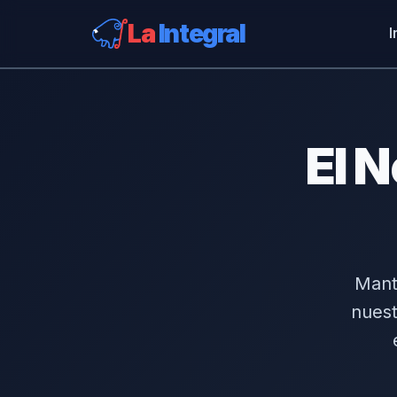
La
Integral
I
El N
Mante
nuest