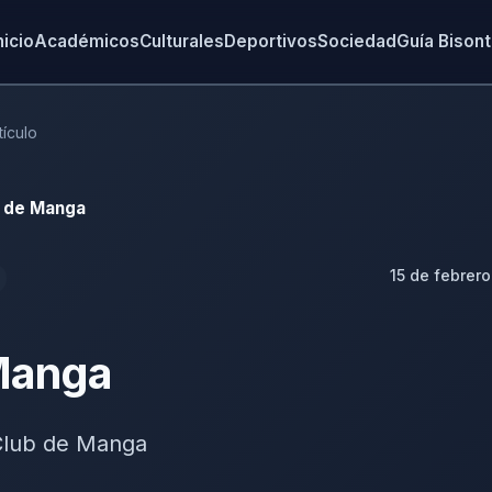
nicio
Académicos
Culturales
Deportivos
Sociedad
Guía Bison
tículo
 de Manga
15 de febrero
Manga
Club de Manga