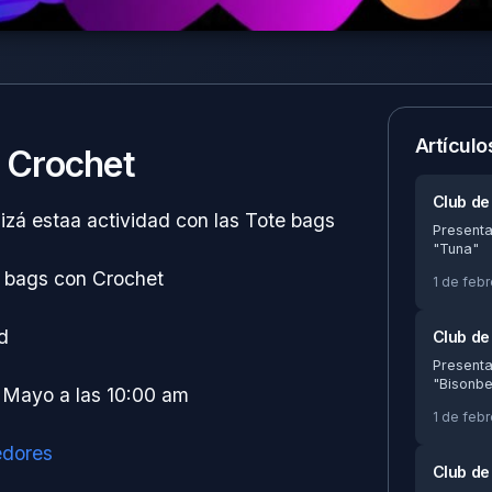
Artícul
 Crochet
Club de
zá estaa actividad con las Tote bags
Presenta
"Tuna"
 bags con Crochet
1 de feb
d
Club de
Presenta
"Bisonbe
 Mayo a las 10:00 am
1 de feb
edores
Club d