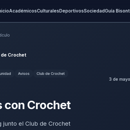
nicio
Académicos
Culturales
Deportivos
Sociedad
Guía Bison
tículo
 de Crochet
unidad
Avisos
Club de Crochet
3 de mayo
s con Crochet
g junto el Club de Crochet