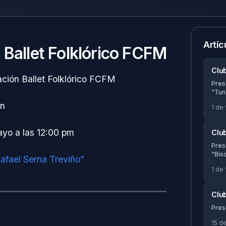
Artíc
 Ballet Folklórico FCFM
Clu
ción Ballet Folklórico FCFM
Pres
"Tun
ón
1 de
ayo a las 12:00 pm
Clu
Pres
"Bis
Rafael Serna Treviño”
1 de
Clu
Pres
15 d