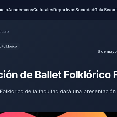
nicio
Académicos
Culturales
Deportivos
Sociedad
Guía Bison
tículo
t Folklórico
6 de mayo 
ión de Ballet Folklóric
 Folklórico de la facultad dará una presentació