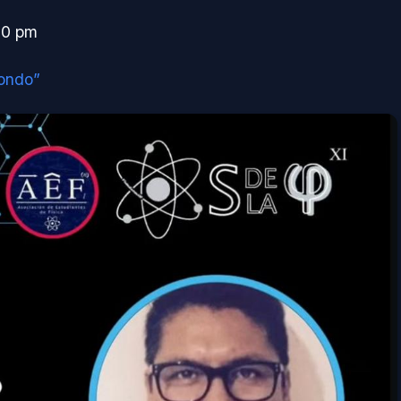
:00 pm
zondo”