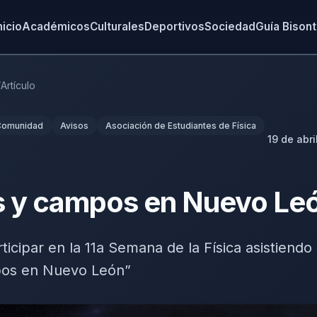
nicio
Académicos
Culturales
Deportivos
Sociedad
Guía Bison
/
Artículo
Comunidad
Avisos
Asociación de Estudiantes de Física
19 de abri
as y campos en Nuevo Le
rticipar en la 11a Semana de la Física asistiendo
pos en Nuevo León”