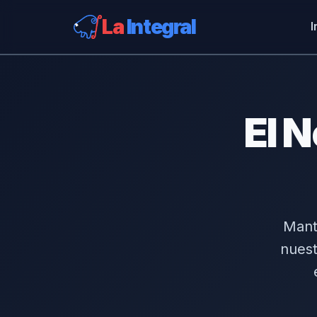
La
Integral
I
El N
Mante
nuest