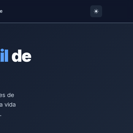
te
il
de
des de
a vida
.