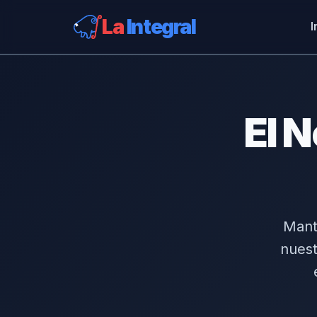
La
Integral
I
El N
Mante
nuest