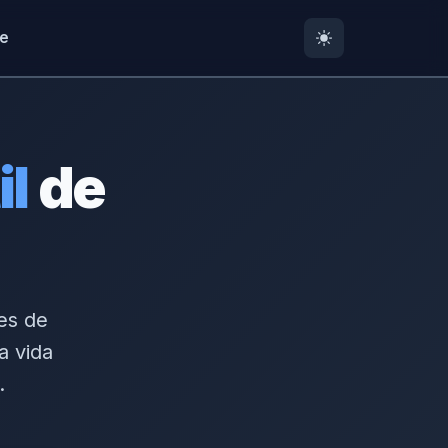
te
il
de
des de
a vida
.