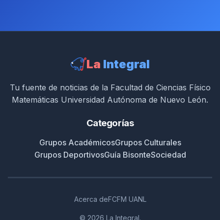
La
Integral
Taller de Origami
Tu fuente de noticias de la Facultad de Ciencias Físico
Matemáticas Universidad Autónoma de Nuevo León.
Taller para aprender el arte de doblar papel, creando
figuras y desarrollando la creatividad.
Categorías
Seguir en Instagram
Grupos Académicos
Grupos Culturales
Grupos Deportivos
Guía Bisonte
Sociedad
Acerca de
FCFM UANL
© 2026 La Integral.