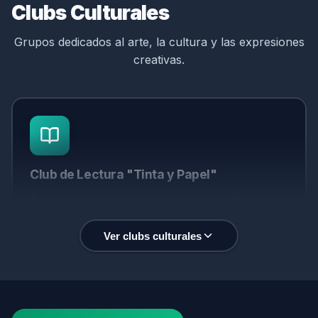
Clubs Culturales
Grupos dedicados al arte, la cultura y las expresiones
Sociedad de Alumnos FCFM
creativas.
Organización estudiantil que representa y apoya a
los estudiantes de la facultad en sus necesidades e
iniciativas.
Seguir en Instagram
Club de Lectura "Tinta y Papel"
Fomenta el debate de ideas y la exploración de
nuevos géneros literarios y puntos de vista.
Ver clubs culturales
Seguir en Instagram
Asociación de Estudiantes de Física
Difunde la física y fomenta el aprendizaje dinámico a
través de eventos y conferencias.