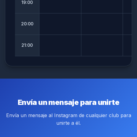
desarrollo de software.
19:00
Club de Manga
Seguir en Instagram
20:00
Espacio creativo orientado a fortalecer técnicas de
dibujo y expresión artística estilo manga.
21:00
Seguir en Instagram
Envía un mensaje para unirte
Ensamble Musical
Grupo de estudiantes que interpretan covers de
Envía un mensaje al Instagram de cualquier club para
diversos géneros (pop y rock) en inglés y español.
unirte a él.
Seguir en Instagram