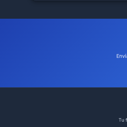
Enví
Tu f