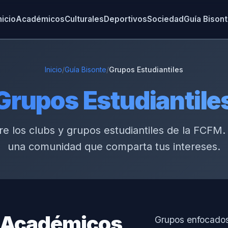
nicio
Académicos
Culturales
Deportivos
Sociedad
Guía Bison
Inicio
/
Guía Bisonte
/
Grupos Estudiantiles
Grupos Estudiantile
e los clubs y grupos estudiantiles de la FCFM.
una comunidad que comparta tus intereses.
 Académicos
Grupos enfocados 