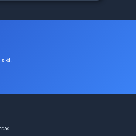
e
a él.
ticas