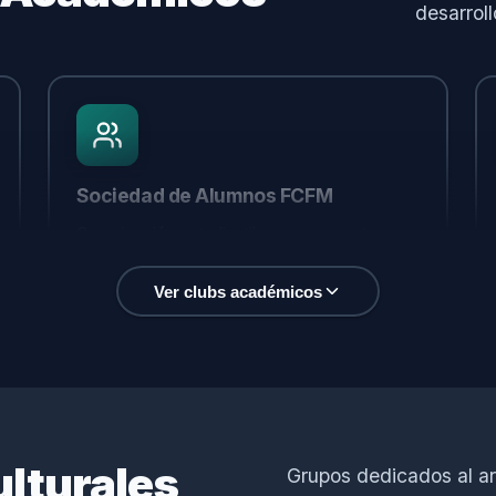
desarroll
Sociedad de Alumnos FCFM
Organización estudiantil que representa y
apoya a los estudiantes de la facultad en sus
necesidades e iniciativas.
Ver clubs académicos
Seguir en Instagram
ulturales
Grupos dedicados al art