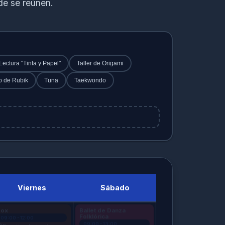
e se reúnen.
Box
Seguir en Instagram
Disciplina de combate que mejora la
condición física, la coordinación y la
confianza personal.
Lectura "Tinta y Papel"
Taller de Origami
b de Rubik
Tuna
Taekwondo
Tuna
Hermandad universitaria tradicional
caracterizada por su vestimenta, canto y
serenatas con instrumentos de cuerda.
Seguir en Instagram
Viernes
Sábado
Box
Ballet de Danza
Folklórica
09:00 - 12:00
09:00 - 13:00