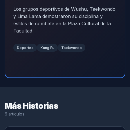
Los grupos deportivos de Wushu, Taekwondo
y Lima Lama demostraron su disciplina y
estilos de combate en la Plaza Cultural de la
Facultad
Deportes
Kung Fu
Taekwondo
Más Historias
6 artículos