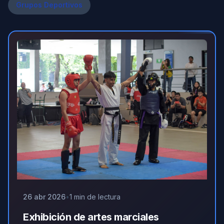
Grupos Deportivos
26 abr 2026
1 min de lectura
Exhibición de artes marciales