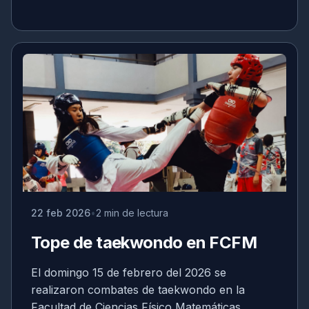
22 feb 2026
2 min de lectura
Tope de taekwondo en FCFM
El domingo 15 de febrero del 2026 se
realizaron combates de taekwondo en la
Facultad de Ciencias Físico Matemáticas