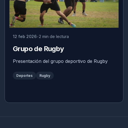
12 feb 2026
2 min de lectura
Grupo de Rugby
Presentación del grupo deportivo de Rugby
Deportes
Rugby